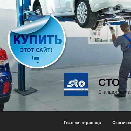
Перейти
к
содержимому
СТО
Станция техни
Главная страница
Сервисн