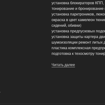
установка блокираторов КПП, р
тонирование и бронирование 
установка парктроников, люко
окраска в цвет хамелеон тюн
сидений, обивки)
установка предпусковых подо
установка защиты картера дви
шумоизоляции ремонт литых ди
пластика комплексная предпр
подготовка к техосмотру тони
Читать далее
«Полный
перечень
дополнительных
работ
нашей
.
СТО»