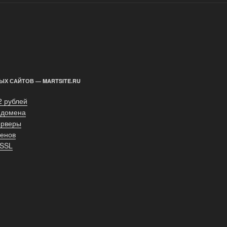
ЫХ САЙТОВ — MARTSITE.RU
2 рублей
 домена
ерверы
енов
 SSL